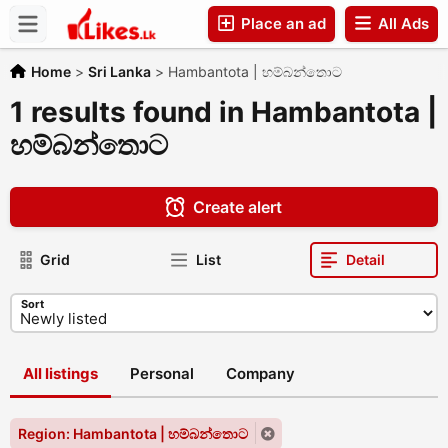
Place an ad
All Ads
Companies
Home
>
Sri Lanka
>
Hambantota | හම්බන්තොට
1 results found in Hambantota |
හම්බන්තොට
Create alert
Grid
List
Detail
Sort
All listings
Personal
Company
Region: Hambantota | හම්බන්තොට