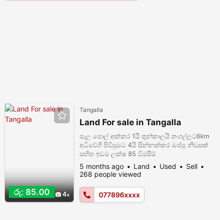
Tangalla
Land For sale in Tangalla
පැල පොල් අක්කර 1යි තුන්කාලයි තංගල්ලට6km
අධිවේගී පිවිසුමට 4යි සින්නක්කර ඔප්පු නිවසක්
සහිත ඉඩම ලක්ෂ 85 විමසීම්
0778963824/0705051623
5 months ago
Land
Used
Sell
268 people viewed
රු: 85.00
4
077896xxxx