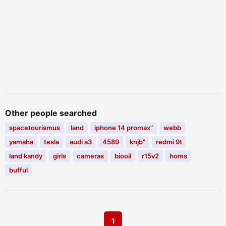
Other people searched
spacetourismus
land
iphone 14 promax"
webb
yamaha
tesla
audi a3
4589
knjb"
redmi 9t
land kandy
girls
cameras
biooil
r15v2
homs
bufful
1