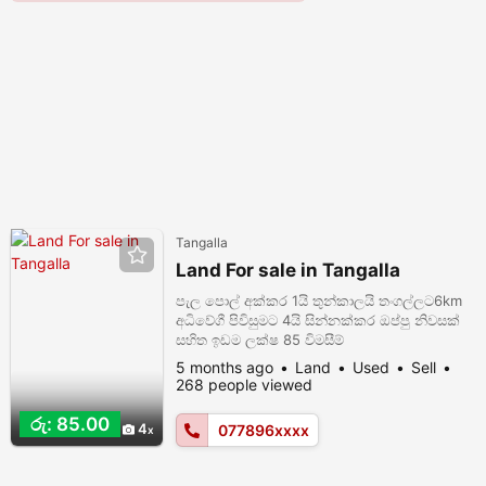
Tangalla
Land For sale in Tangalla
පැල පොල් අක්කර 1යි තුන්කාලයි තංගල්ලට6km
අධිවේගී පිවිසුමට 4යි සින්නක්කර ඔප්පු නිවසක්
සහිත ඉඩම ලක්ෂ 85 විමසීම්
0778963824/0705051623
5 months ago
Land
Used
Sell
268 people viewed
රු: 85.00
4
077896xxxx