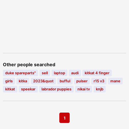
Other people searched
duke spareparts"
sell
laptop
audi
kitkat 4 finger
girls
kitka
2023&quot
bufful
pulser
r15 v3
mane
kitkat
speekar
labrador puppies
nikai tv
knjb
1