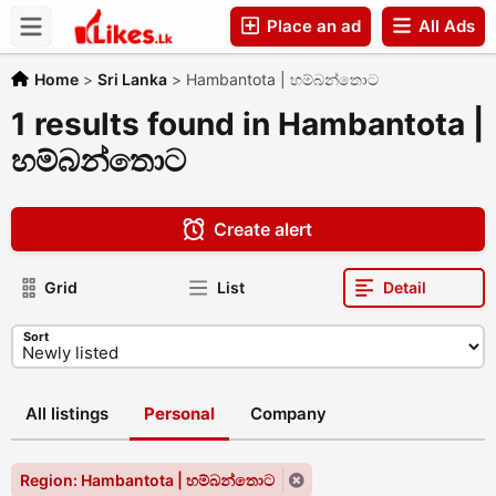
Place an ad
All Ads
Companies
Home
>
Sri Lanka
>
Hambantota | හම්බන්තොට
1 results found in Hambantota |
හම්බන්තොට
Create alert
Grid
List
Detail
Sort
All listings
Personal
Company
Region: Hambantota | හම්බන්තොට